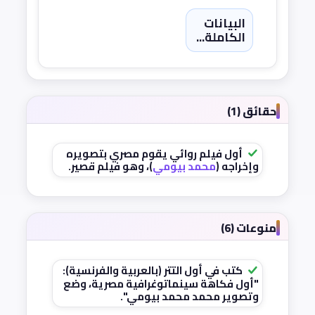
البيانات
الكاملة...
حقائق (1)
أول فيلم روائي يقوم مصري بتصويره
وإخراجه (
محمد بيومي
)، وهو فيلم قصير.
منوعات (6)
كتب في أول التتر (بالعربية والفرنسية):
"أول فكاهة سينماتوغرافية مصرية، وضع
وتصوير محمد محمد بيومي".