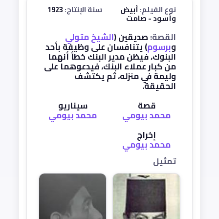
نوع الفيلم:
أبيض
سنة الإنتاج:
1923
وأسود - صامت
القصة:
صديقين (
الشيخ متولي
و
برسوم
) يتنافسان على وظيفة بأحد
البنوك، فيظن مدير البنك خطأ أنهما
من كبار عملاء البنك، فيدعوهما على
وليمة في منزله، ثم يكتشف
الحقيقة.
قصة
سيناريو
محمد بيومي
محمد بيومي
إخراج
محمد بيومي
تمثيل