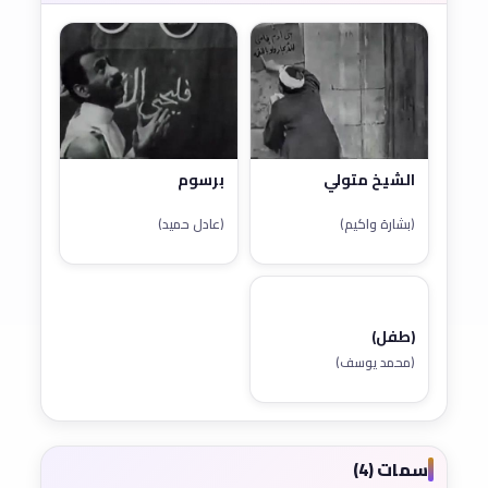
الشيخ متولي
برسوم
(بشارة واكيم)
(عادل حميد)
(طفل)
(محمد يوسف)
سمات (4)