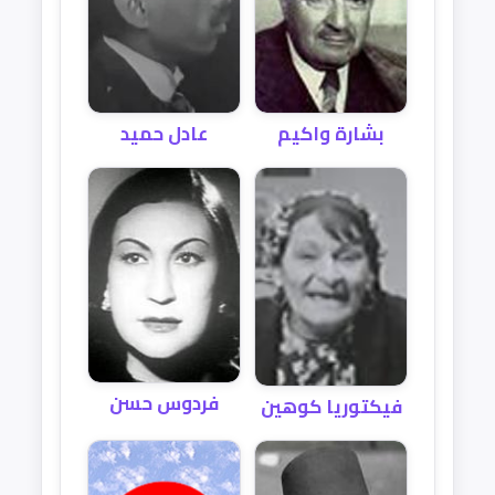
بشارة واكيم
عادل حميد
فردوس حسن
فيكتوريا كوهين