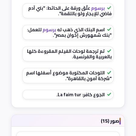
برسوم
علَّق ورقة على الحائط: "بني آدم
فاضي للإيجار ولو باللقمة".
اسم البنك الذي ذهب له
برسوم
للعمل:
"بنك شمهورش إخوان بمصر".
تم ترجمة لوحات الفيلم المقروءة كلها
بالعربية والفرنسية.
اللوحات المكتوبة موضوع أسفلها اسم
"شركة آمون بالقاهرة".
الجوع كافر: La faim tur.
صور (15)