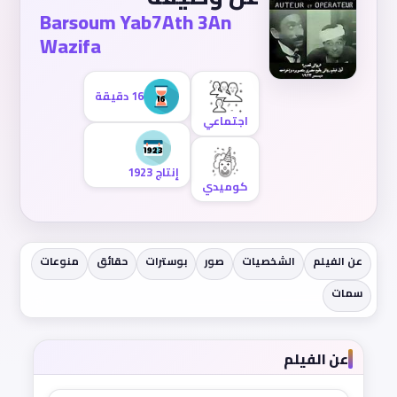
Barsoum Yab7Ath 3An
Wazifa
16 دقيقة
اجتماعي
إنتاج 1923
كوميدي
عن الفيلم
الشخصيات
صور
بوسترات
حقائق
منوعات
سمات
عن الفيلم