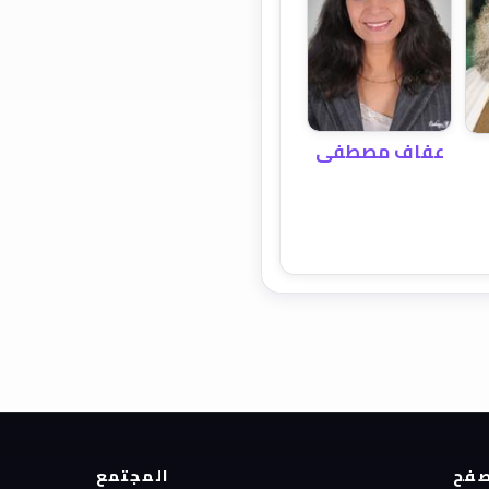
عفاف مصطفى
فح
المجتمع