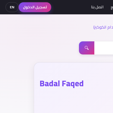
ع
اتصل بنا
تسجيل الدخول
EN
م الكوكيز)
🔍
Badal Faqed