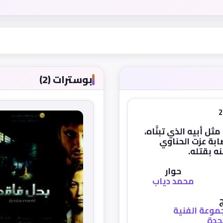
بوسترات (2)
 أبيه الذي تبنَّاه،
بة عزت الحناوي
نه بقتله.
حوار
محمد دياب
ج
موعة الفنية
حدة