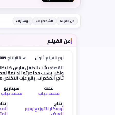
عن الفيلم
الشخصيات
بوسترات
عن الفيلم
نوع الفيلم:
ألوان
سنة الإنتاج:
2009
القصة:
يشب الطفل فارس ضابطًا مثل
ولكن بسبب محاصرته الدائمة لعصا
تاجر المخدرات، يقرر عزت التخلص م
قصة
سيناريو
محمد دياب
محمد دياب
إنتاج
إنتا
أوسكار للتوزيع ودور
المج
العرض
المت