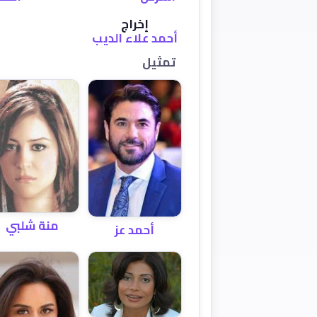
إخراج
أحمد علاء الديب
تمثيل
منة شلبي
أحمد عز