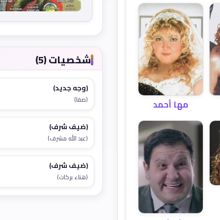
شخصيات (5)
(وجه جديد)
(صفا)
مها أحمد
(ضيف شرف)
(عبد الله مشرف)
(ضيف شرف)
(هناء بركات)