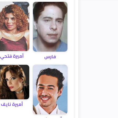
أميرة فتحي
فارس
أميرة نايف