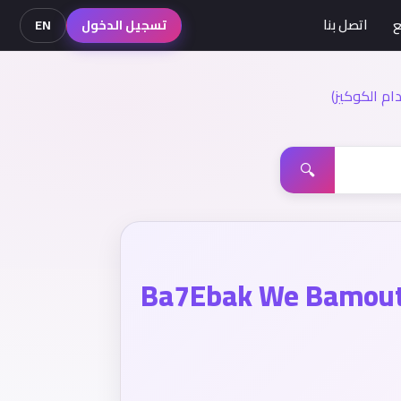
ع
اتصل بنا
تسجيل الدخول
EN
م الكوكيز)
🔍
Ba7Ebak We Bamout