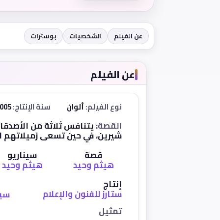
عن الفيلم
الشخصيات
بوسترات
عن الفيلم
نوع الفيلم:
ألوان
سنة الإنتاج:
2005
القصة:
يتنافس ثلاثة من الأصدقا
شيرين، في حين تسعى زميلاتهم ال
قصة
سيناريو
هيثم وحيد
هيثم وحيد
إنتاج
ستارز للفنون والإعلام
سي
تمثيل