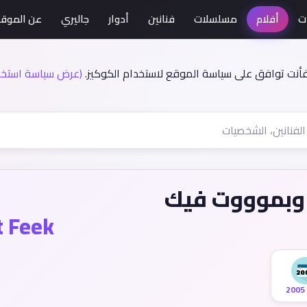
ت
أفلام
مسلسلات
فنانين
أدوار
جاليري
عن الموق
فأنت توافق على سياسة الموقع لاستخدام الكوكيز.
(عرض سياسة استخدا
 وبموووت فيك
 Feek
2