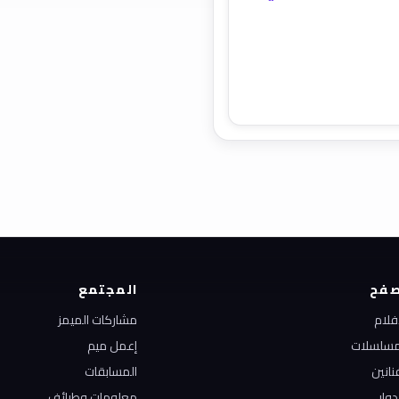
فح
المجتمع
أفلام
مشاركات الميمز
مسلسلات
إعمل ميم
نانين
المسابقات
دوار
معلومات وطرائف