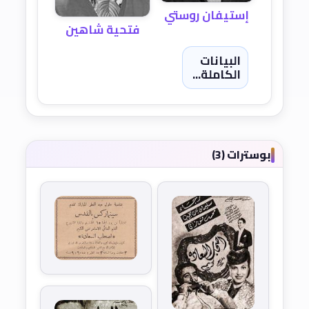
إستيفان روستي
فتحية شاهين
البيانات
الكاملة...
بوسترات (3)