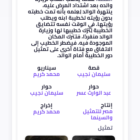
والده بعد اشتداد المرض عليه،
ينتهرهُ الوالد لِعِلمه بأنه تمت خطبته
بدون رؤيته لخطيبة ابنه ويطلب
رؤيتها. في الوقت نفسه تتضايق
الخطيبة لِتَرْك خطيبها لها وزيارة
الوالد منفردًا، فتترك المكان
الموجودة فيه. فيضطر الخطيب إلى
الاتفاق مع فتاة أخرى على تمثيل
دور الخطيبة أمام الوالد.
قصة
سيناريو
سليمان نجيب
محمد كريم
حوار
حوار
عبد الوارث عسر
سليمان نجيب
إنتاج
إخراج
مصر للتمثيل
محمد كريم
والسينما
تمثيل