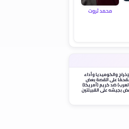
محمد ثروت
راج والكوميديا وأداء
 مقحمًا على القصة بعض
العرب) ضد كريم (أمريكا)
قض بجيشه على القبيلتين