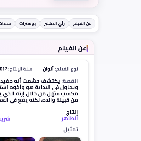
عن الفيلم
رأي الدهليز
بوسترات
سمات
عن الفيلم
نوع الفيلم:
ألوان
سنة الإنتاج:
2017
القصة:
يكتشف حشمت أنه حفيد عن
ويحاول في البداية هو وأخوه اس
مكسب سهل من خلال إرثه الذي ي
من قبيلة والده، لكنه يقع في الع
إنتاج
الطاهر
شريف
تمثيل