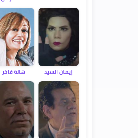
إيمان السيد
هالة فاخر