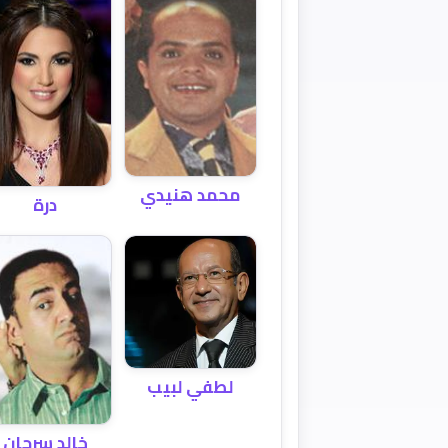
محمد هنيدي
درة
لطفي لبيب
خالد سرحان