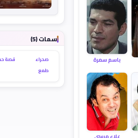
سمات (5)
باسم سمرة
صحراء
قصة ح
طمع
علاء مرسي