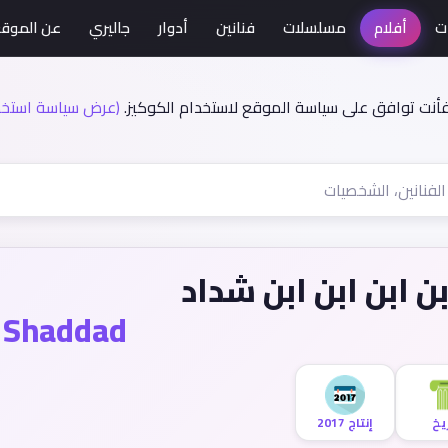
ت
أفلام
مسلسلات
فنانين
أدوار
جاليري
عن الموق
فأنت توافق على سياسة الموقع لاستخدام الكوكيز.
(عرض سياسة استخدا
بن ابن ابن ابن شداد
n Shaddad
ريخ
إنتاج 2017