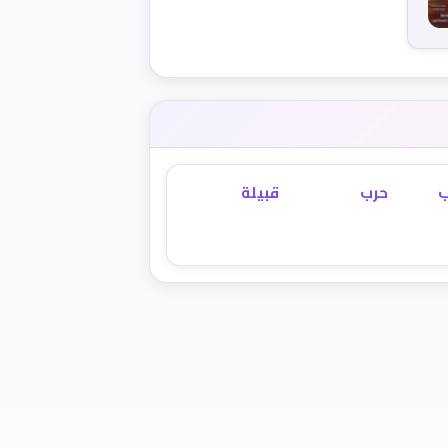
ب
حرب
قبيلة