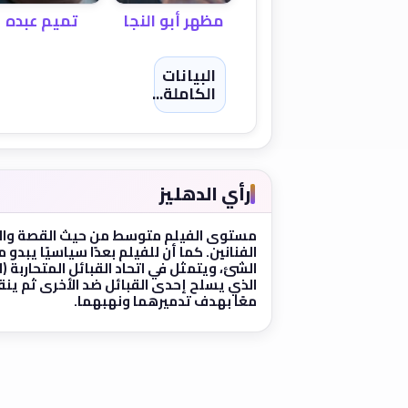
تميم عبده
مظهر أبو النجا
البيانات
الكاملة...
رأي الدهليز
مستوى الفيلم متوسط من حيث القصة والإخ
الفنانين. كما أن للفيلم بعدًا سياسيًا يبدو
الشئ، ويتمثل في اتحاد القبائل المتحاربة (
الذي يسلح إحدى القبائل ضد الأخرى ثم ين
معًا بهدف تدميرهما ونهبهما.