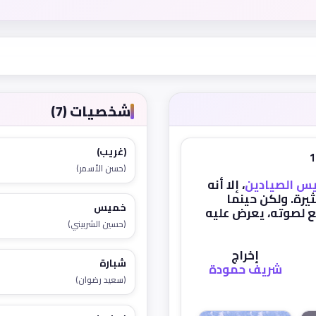
شخصيات (7)
(غريب)
(حسن الأسمر)
يس الصيادين
، إلا أنه
يرة. ولكن حينما
خميس
ع لصوته، يعرض عليه
(حسين الشربيني)
إخراج
شبارة
شريف حمودة
(سعيد رضوان)