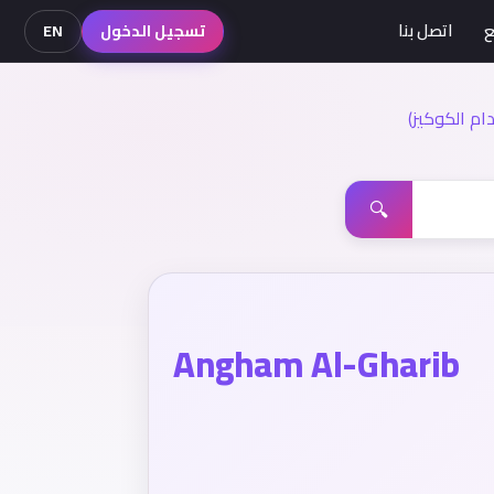
ع
اتصل بنا
تسجيل الدخول
EN
م الكوكيز)
🔍
Angham Al-Gharib