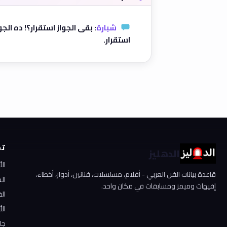
شبارة
: بقى الجواز استقرار؟! ده ال
استقرار.
تص
الدهليز
ال
قاعدة بيانات الفن العربي - أفلام، مسلسلات، فنانين، أدوار، أخطاء،
ال
إفيهات وميمز ومسابقات في مكان واحد.
الف
الأ
جا