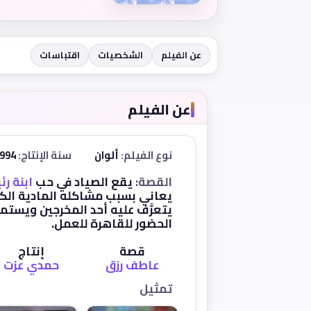
عن الفيلم
الشخصيات
اقتباسات
عن الفيلم
نوع الفيلم:
ألوان
سنة الإنتاج:
1994
القصة:
يقع الصياد في حب
ابنة
رئ
يعاني بسبب مشاكله المادية الكث
يتعرَّف عليه أحد المخرجين ويستم
الحضور للقاهرة للعمل.
قصة
إنتاج
عاطف رزق
حمدي عزت
تمثيل