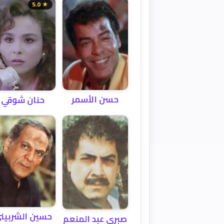
★ 5.0
حسن الأسمر
حنان شوقي
حسين الشربين
صبري عبد المنعم