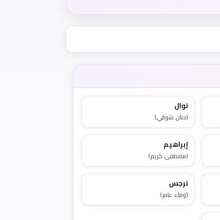
نوال
(حنان شوقي)
إبراهيم
(مصطفى كريم)
نرجس
(وفاء عامر)