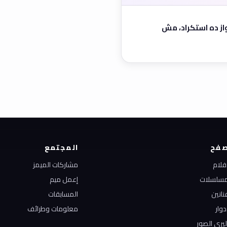
جواز ده استكراد، مش
فح
المجتمع
أفلام
مشاركات الميمز
مسلسلات
إعمل ميم
نانين
المسابقات
دوار
معلومات وطرائف
ليري الصور