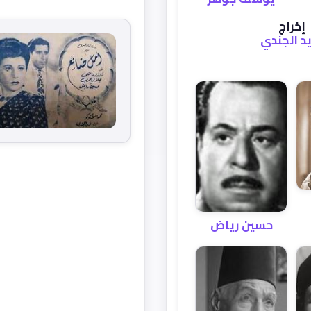
إخراج
د الجندي
حسين رياض