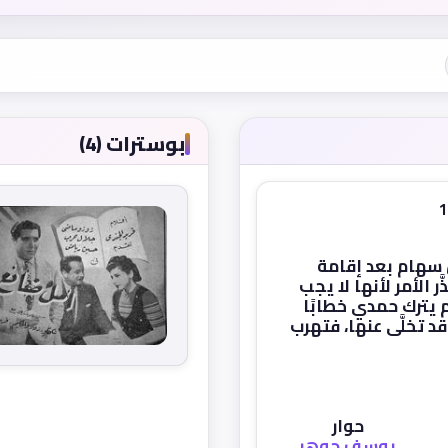
بوسترات (4)
سهام بعد إقامة
 الأمر لأنها لا يجب
م يترك حمدي خطابًا
د تخلَّى عنها، فتهرب
حوار
يوسف جوهر