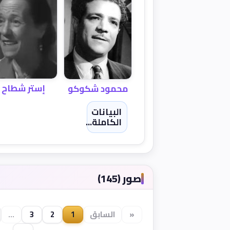
إستر شطاح
محمود شكوكو
البيانات
الكاملة...
صور (145)
«
السابق
1
2
3
...