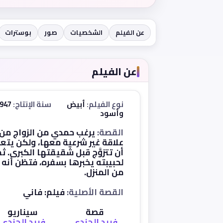
عن الفيلم
الشخصيات
صور
بوسترات
عن الفيلم
نوع الفيلم:
أبيض
سنة الإنتاج:
1947
وأسود
القصة:
يرغب حمدي من الزواج من 
علاقة غير شرعية معها، ولكن يتعذَّر
أن تتزوَّج قبل شقيقتها الكبرى. ث
لحبيبته يخبرها بسفره، فتظن أنه ق
من المنزل.
القصة الأصلية:
فيلم: فاني
قصة
سيناريو
فريد الجندي
فريد الجندي