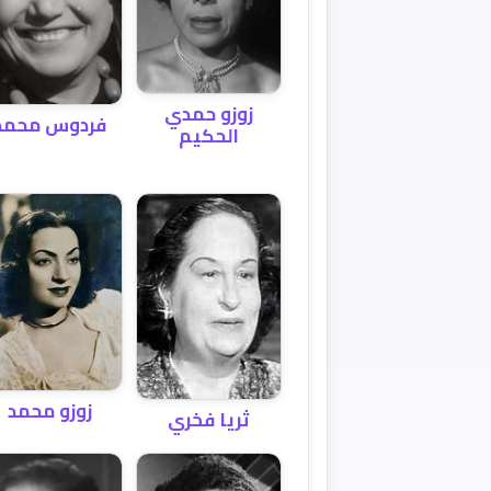
زوزو حمدي
فردوس محمد
الحكيم
زوزو محمد
ثريا فخري