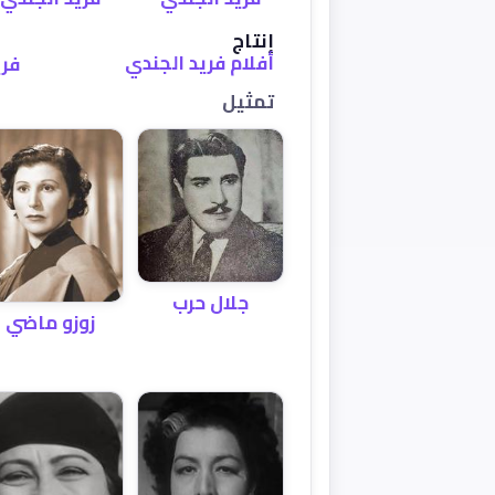
إنتاج
أفلام فريد الجندي
فري
تمثيل
جلال حرب
زوزو ماضي