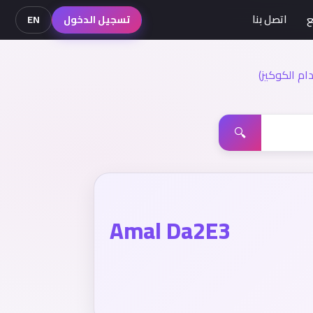
ع
اتصل بنا
تسجيل الدخول
EN
م الكوكيز)
🔍
Amal Da2E3