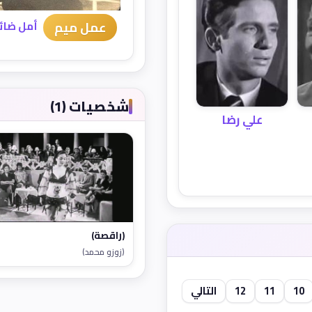
عمل ميم
أمل ضائ
شخصيات (1)
علي رضا
(راقصة)
(زوزو محمد)
10
11
12
التالي