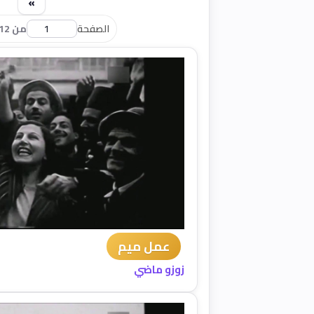
»
الصفحة
من 12
عمل ميم
زوزو ماضي