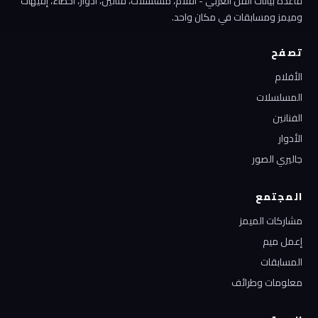
قاعدة بيانات الفن العربي - أفلام، مسلسلات، فنانين، أدوار، أخطاء، إفيهات
وميمز ومسابقات في مكان واحد.
تصفح
الأفلام
المسلسلات
الفنانين
الأدوار
جاليري الصور
المجتمع
مشاركات الميمز
إعمل ميم
المسابقات
معلومات وطرائف