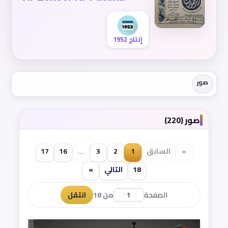
إنتاج 1952
صور
صور (220)
«
السابق
1
2
3
...
16
17
18
التالي
»
الصفحة
من 18
انتقل