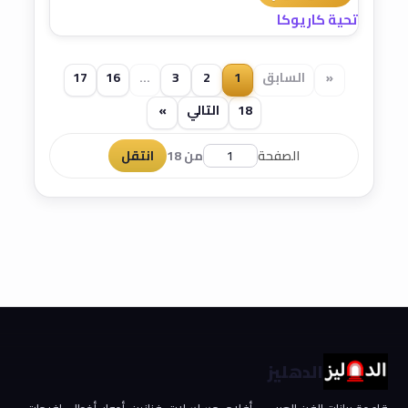
تحية كاريوكا
«
السابق
1
2
3
...
16
17
18
التالي
»
الصفحة
من 18
انتقل
الدهليز