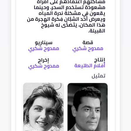
مشاكلهم اعتمادهم على امرأة
مشعوذة تستخدم السحر، وحينما
يقعون في مشكلة ندرة المياه
ويعرض أحد الشبُّان فِكرة الهجرة من
هذا المكان، يَتَصَدَّى له شيوخ
القبيلة.
قصة
سيناريو
ممدوح شكري
ممدوح شكري
إنتاج
إخراج
أفلام الطليعة
ممدوح شكري
تمثيل