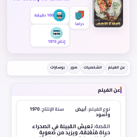
100 دقيقة
دراما
إنتاج 1970
عن الفيلم
الشخصيات
صور
بوسترات
عن الفيلم
نوع الفيلم:
أبيض
سنة الإنتاج:
1970
وأسود
القصة:
تعيش القبيلة في الصحراء
حياة مُنْغَلِقة، ويزيد من صعوبة