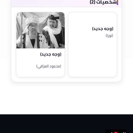
شخصيات (2)
(وجه جديد)
(نورا)
(وجه جديد)
(محمود العراقي)