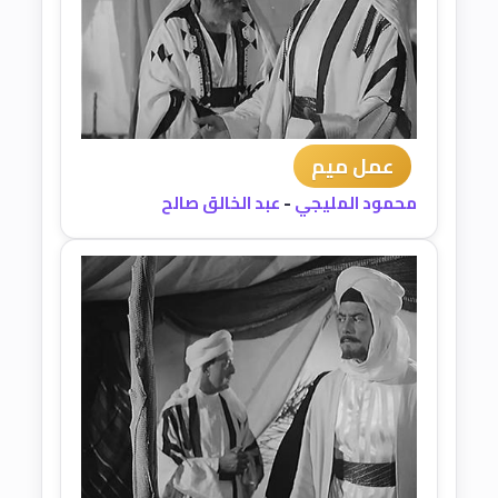
عمل ميم
محمود المليجي
-
عبد الخالق صالح