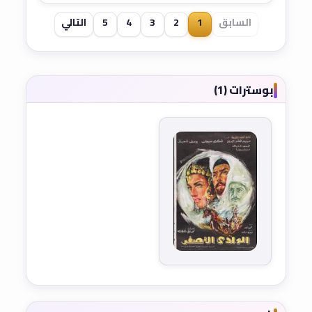
السابق
1
2
3
4
5
التالي
بوسترات (1)