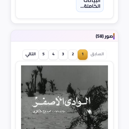
البيانات
الكاملة...
صور (58)
السابق
1
2
3
4
5
التالي