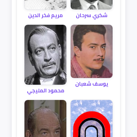
شكري سرحان
مريم فخر الدين
يوسف شعبان
محمود المليجي