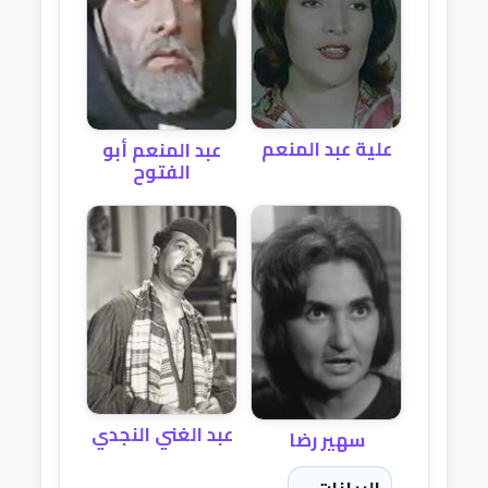
علية عبد المنعم
عبد المنعم أبو
الفتوح
عبد الغني النجدي
سهير رضا