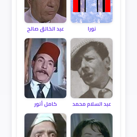
نورا
عبد الخالق صالح
عبد السلام محمد
كامل أنور