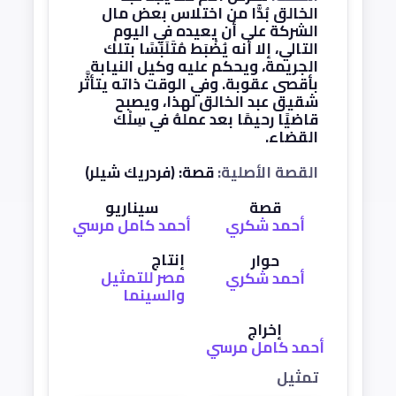
الخالق بُدًّا من اختلاس بعض مال
الشركة على أن يعيده في اليوم
التالي، إلا أنه يُضْبَط مُتَلَبِّسًا بتلك
الجريمة، ويحكم عليه وكيل النيابة
بأقصى عقوبة. وفي الوقت ذاته يتأثَّر
شقيق عبد الخالق لهذا، ويصبح
قاضيًا رحيمًا بعد عملهُ في سِلْك
القضاء.
القصة الأصلية:
قصة: (فردريك شيلر)
قصة
سيناريو
أحمد شكري
أحمد كامل مرسي
إنتاج
حوار
مصر للتمثيل
أحمد شكري
والسينما
إخراج
أحمد كامل مرسي
تمثيل