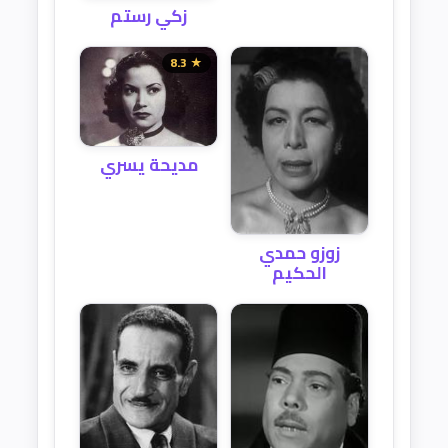
زكي رستم
★ 8.3
مديحة يسري
زوزو حمدي
الحكيم