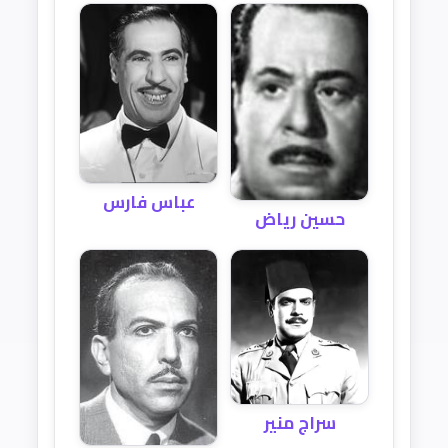
عباس فارس
حسين رياض
سراج منير