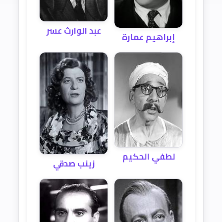
عبد الوارث عسر
إبراهيم عمارة
لطفي الحكيم
زينب صدقي