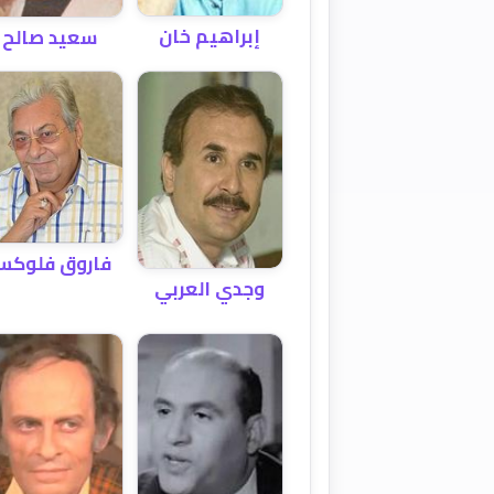
إبراهيم خان
سعيد صالح
فاروق فلوك
وجدي العربي