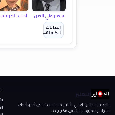
أديب الطرابلس
سمير ولي الدين
البيانات
الكاملة...
تص
الدهليز
ال
قاعدة بيانات الفن العربي - أفلام، مسلسلات، فنانين، أدوار، أخطاء،
ال
إفيهات وميمز ومسابقات في مكان واحد.
الف