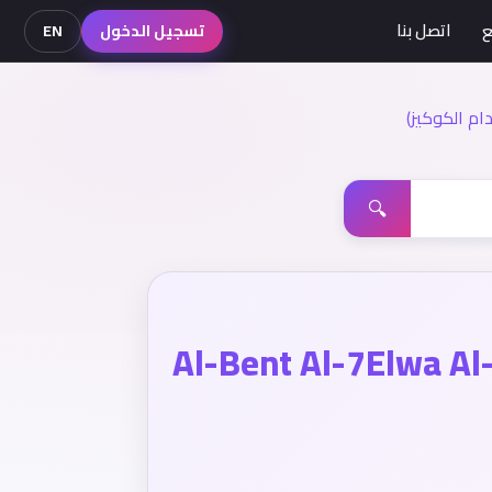
ع
اتصل بنا
تسجيل الدخول
EN
م الكوكيز)
🔍
Al-Bent Al-7Elwa A