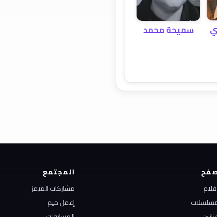
ي
سميحة محمد
فح
المجتمع
أفلام
مشاركات الميمز
مسلسلات
إعمل ميم
نانين
المسابقات