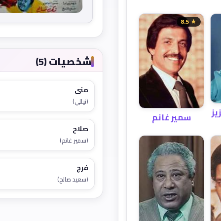
★ 8.5
شخصيات (5)
منى
(نيللي)
يز
سمير غانم
صلاح
(سمير غانم)
فرج
(سعيد صالح)