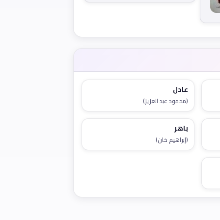
عادل
(محمود عبد العزيز)
باهر
(إبراهيم خان)