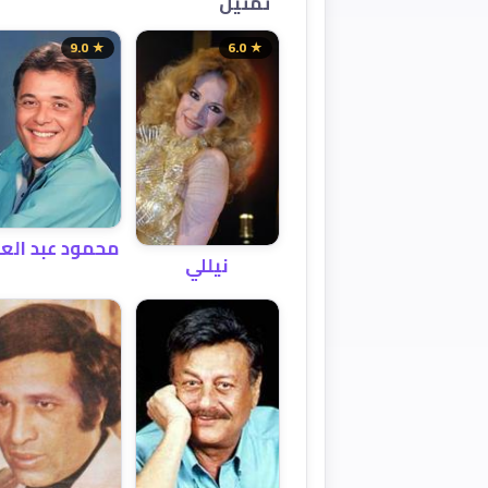
تمثيل
★ 9.0
★ 6.0
محمود عبد العز
نيللي