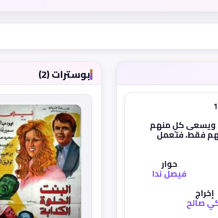
بوسترات (2)
، ويسعى كلٍ منهم
منهم فقط، فتعمل
حوار
فيصل ندا
إخراج
ي صالح