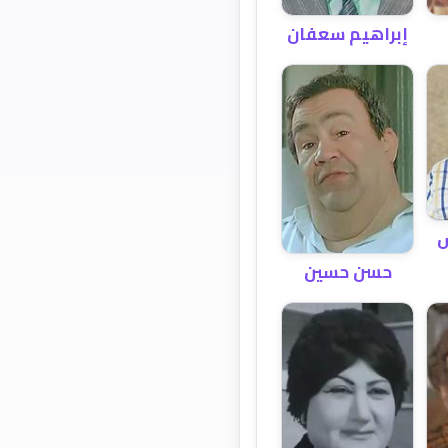
إبراهيم سعفان
س
حسن حسين