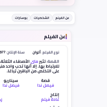
عن الفيلم
الشخصيات
بوسترات
عن الفيلم
نوع الفيلم:
ألوان
سنة الإنتاج:
1977
القصة:
تثير
منى
الأصدقاء الثلاثة
للارتباط بها. إلا أنها تحب واحد 
على التخلص من الباقين تِباعًا.
قصة
سيناريو
فيصل ندا
فيصل ندا
إنتاج
غادة فيلم
زك