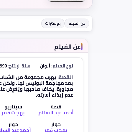
عن الفيلم
بوسترات
عن الفيلم
نوع الفيلم:
ألوان
سنة الإنتاج:
1990
القصة:
يهرب مجموعة من الشباب 
بعد مهاجمة البوليس لها، ولكن ع
مجاورة، يخاف صاحبها ويَعْرِض عل
عدم إيذاء أسرته.
قصة
سيناريو
أحمد عبد السلام
بهجت قمر
حوار
حوار
بهجت قمر
أحمد عبد السلا