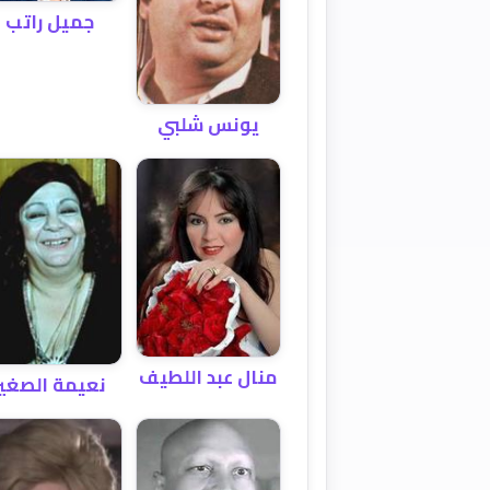
جميل راتب
يونس شلبي
منال عبد اللطيف
نعيمة الصغير