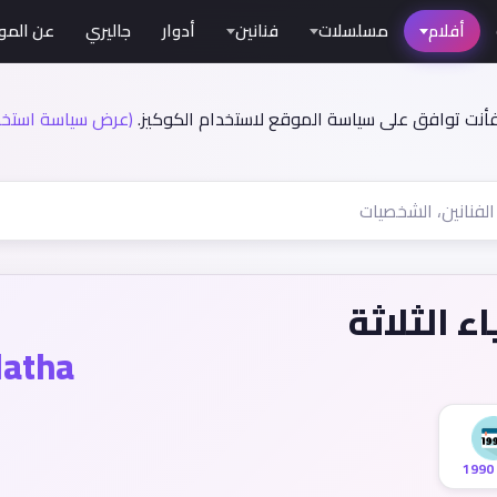
أفلام
مسلسلات
فنانين
أدوار
جاليري
عن المو
فأنت توافق على سياسة الموقع لاستخدام الكوكيز.
(عرض سياسة استخدا
اء الثلاثة
latha
1