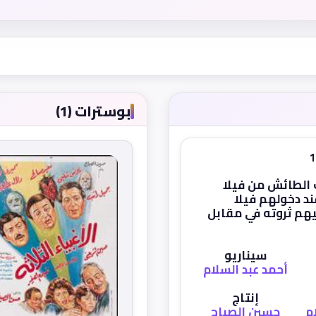
بوسترات (1)
الطائش من فيلا
ند دخولهم فيلا
يهم ثروته في مقابل
سيناريو
أحمد عبد السلام
إنتاج
م
حسين الصباح