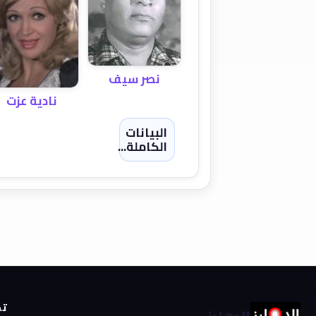
نصر سيف
نادية عزت
البيانات
الكاملة...
تص