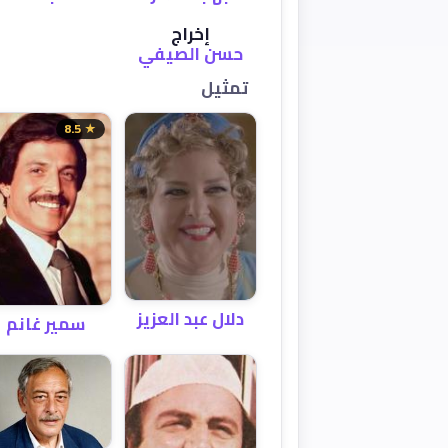
إخراج
حسن الصيفي
تمثيل
★ 8.5
دلال عبد العزيز
سمير غانم