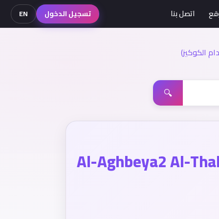
قع
اتصل بنا
تسجيل الدخول
EN
م الكوكيز)
🔍
Al-Aghbeya2 Al-Tha