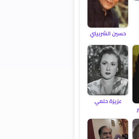
حسين الشربيني
عزيزة حلمي