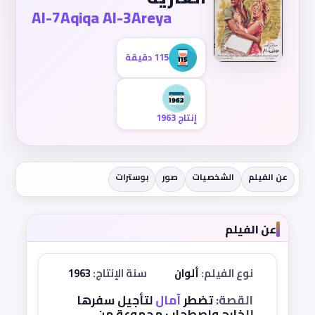
Al-7Aqiqa Al-3Areya
115 دقيقة
إنتاج 1963
عن الفيلم
الشخصيات
صور
بوسترات
عن الفيلم
نوع الفيلم:
ألوان
سنة الإنتاج:
1963
القصة:
تضطر
آمال
لتأجيل سفرها
للخارج واصطحاب مجموعة من