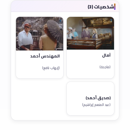
شخصيات (3)
آمال
المهندس أحمد
(ماجدة)
(إيهاب نافع)
(صديق أحمد)
(عبد المنعم إبراهيم)