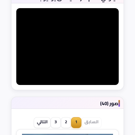
صور (40)
السابق
1
2
3
التالي