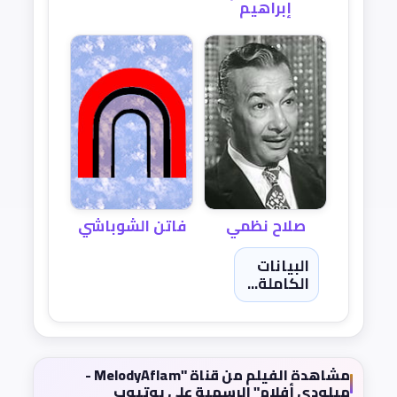
إبراهيم
صلاح نظمي
فاتن الشوباشي
البيانات
الكاملة...
مشاهدة الفيلم من قناة "MelodyAflam -
ميلودي أفلام" الرسمية على يوتيوب