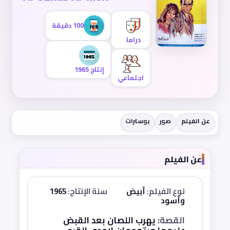
100 دقيقة
دراما
إنتاج 1965
اجتماعي
عن الفيلم
صور
بوسترات
عن الفيلم
نوع الفيلم:
أبيض
سنة الإنتاج:
1965
وأسود
القصة:
يهرب اللصان بعد القبض