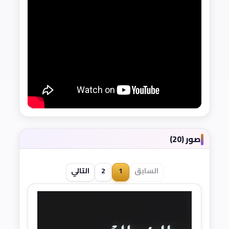
صور (20)
السابق
1
2
التالي