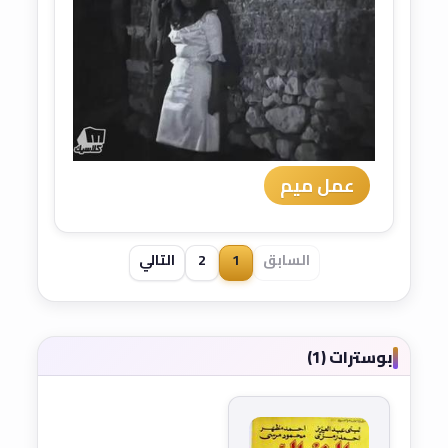
عمل ميم
السابق
1
2
التالي
بوسترات (1)