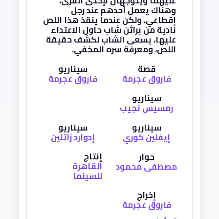
عليهما ويتوجهان لإحدى القرى،
وهناك يعمل أحدهم عند رجل
إقطاعي. ولكن عندما ينقذ هذا اللص
نادية من براثن شاب حاول الاعتداء
عليها، يسعى الشاب لكشف حقيقة
اللص، ومعرفة سره المخفي.
قصة
سيناريو
فاروق عجرمة
فاروق عجرمة
سيناريو
رمسيس نجيب
سيناريو
سيناريو
إيفلين كوري
إدوارد زاتلين
إنتاج
حوار
القاهرة
مصطفى محمود
للسينما
إخراج
فاروق عجرمة