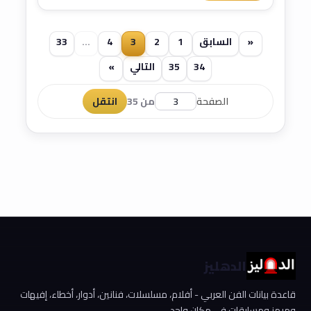
«
السابق
1
2
3
4
...
33
34
35
التالي
»
الصفحة
من 35
انتقل
الدهليز
قاعدة بيانات الفن العربي - أفلام، مسلسلات، فنانين، أدوار، أخطاء، إفيهات
وميمز ومسابقات في مكان واحد.