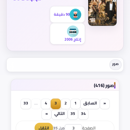
90 دقيقة
إنتاج 2006
صور
صور (416)
«
السابق
1
2
3
4
...
33
34
35
التالي
»
الصفحة
من 35
انتقل