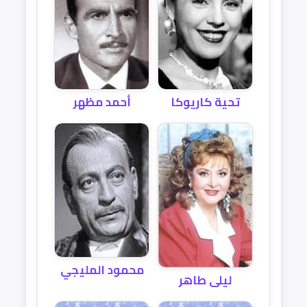
تحية كاريوكا
أحمد مظهر
محمود المليجي
ليلى طاهر