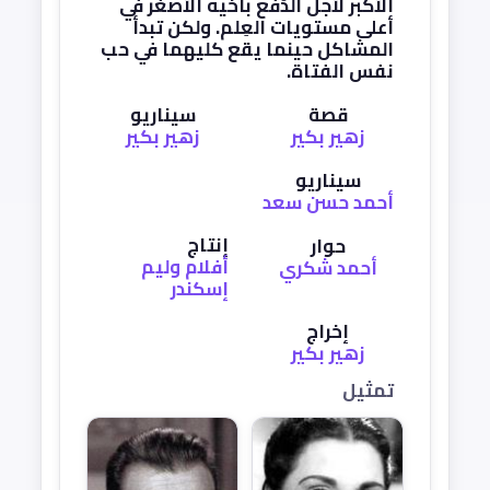
الأكبر لأجل الدَّفع بأخيه الأصغر في
أعلى مستويات العِلم. ولكن تبدأ
المشاكل حينما يقع كليهما في حب
نفس الفتاة.
قصة
سيناريو
زهير بكير
زهير بكير
سيناريو
أحمد حسن سعد
إنتاج
حوار
أفلام وليم
أحمد شكري
إسكندر
إخراج
زهير بكير
تمثيل