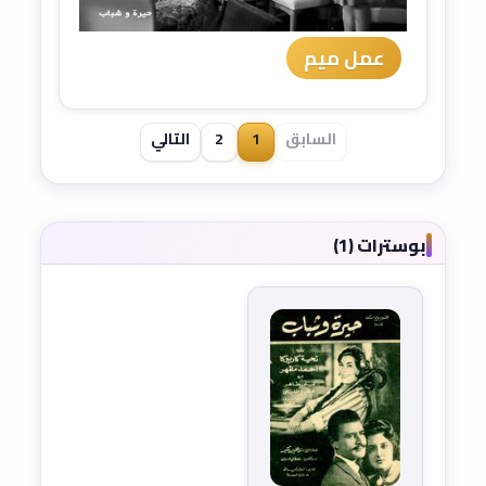
عمل ميم
السابق
1
2
التالي
بوسترات (1)