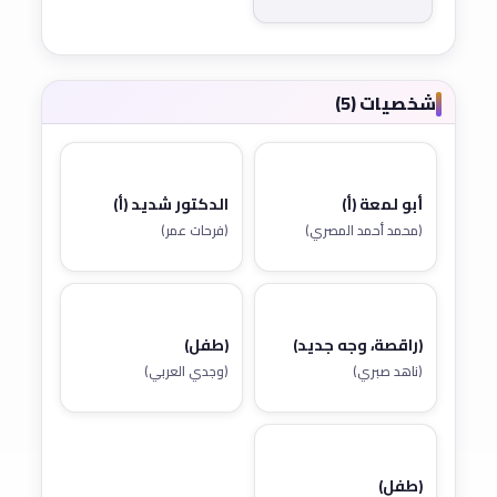
شخصيات (5)
أبو لمعة (أ)
الدكتور شديد (أ)
(محمد أحمد المصري)
(فرحات عمر)
(راقصة، وجه جديد)
(طفل)
(ناهد صبري)
(وجدي العربي)
(طفل)