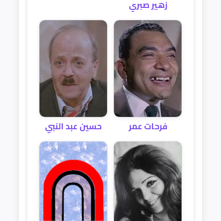
زهير صبري
فرحات عمر
حسين عبد النبي