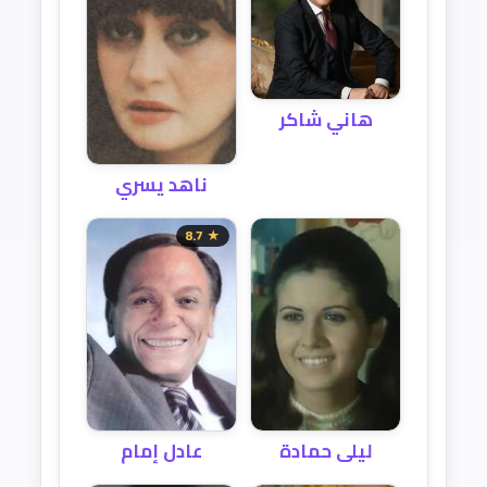
هاني شاكر
ناهد يسري
★ 8.7
ليلى حمادة
عادل إمام