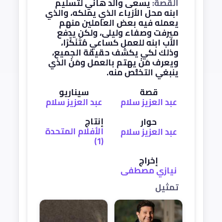
القصة:
يسعى والد هاني لتسليم
ابنه محل الأزياء الذي يملكه، والذي
يعمله فيه بعض العاملين منهم
ميرفت وصفاء وليلى، ولكن يدفع
الأب ابنه للعمل كساعي مُتَنَكِّرًا،
وذلك لكي يكشف حقيقة الجميع،
ويعرف مَنْ يهتم بالعمل ومَنْ الذي
ينبغي التخلُّص منه.
قصة
سيناريو
عبد العزيز سلام
عبد العزيز سلام
إنتاج
حوار
الأفلام المتحدة
عبد العزيز سلام
(1)
إخراج
نيازي مصطفى
تمثيل