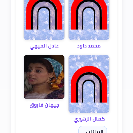
محمد داود
عادل الميهي
جيهان فاروق
كمال الزهيري
البيانات