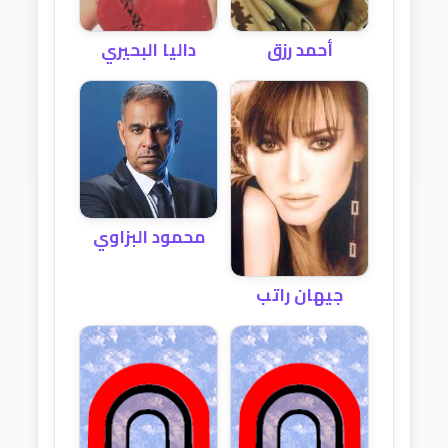
أحمد رزق
داليا البحيري
محمود البزاوي
جيهان راتب