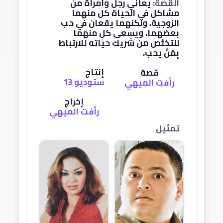
القصة:
يعاني رجل وامرأة من
مشاكل في الحياة كل منهما
الزوجية، ولكنهما يقعان في حب
بعضهما، ويسعى كلٍ منهما
للتخلُّص من شريك حياته للارتباط
بِمَنْ يحب.
إنتاج
قصة
ستوديو 13
رأفت الميهي
إخراج
رأفت الميهي
تمثيل