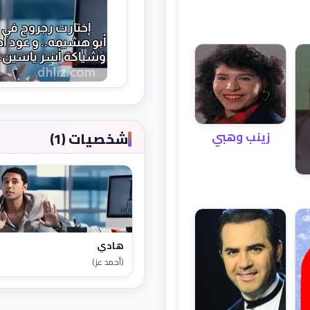
شخصيات (1)
زينب وهبي
هادي
(أحمد عز)