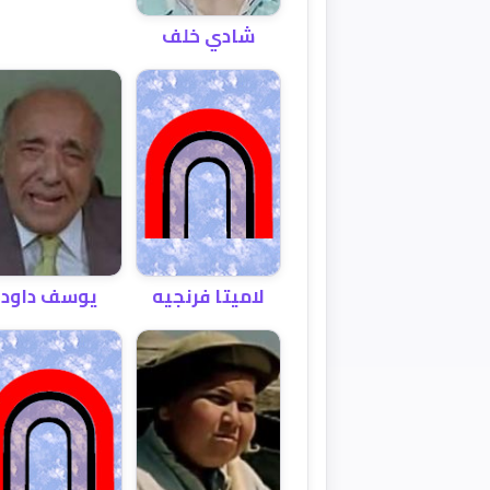
شادي خلف
لاميتا فرنجيه
يوسف داود