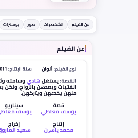
عن الفيلم
الشخصيات
صور
بوسترات
عن الفيلم
نوع الفيلم:
ألوان
سنة الإنتاج:
2011
القصة:
يستغل
هادي
وسامته وثرا
الفتيات ويعدهن بالزواج، ولكن بع
منهن يخدعهن ويتركهن.
قصة
سيناريو
يوسف معاطي
يوسف معاط
إنتاج
إخراج
محمد ياسين
سعيد المارو