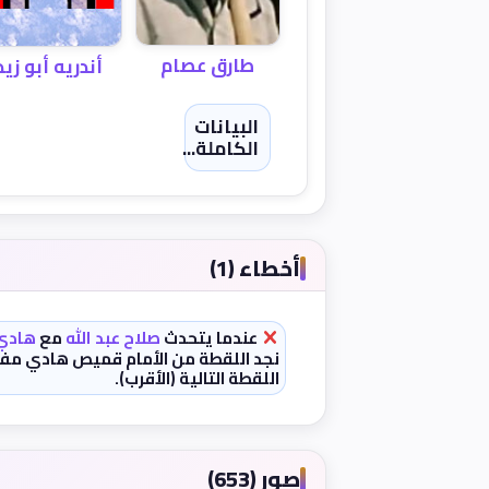
طارق عصام
أندريه أبو زيد
البيانات
الكاملة...
أخطاء (1)
عندما يتحدث
صلاح عبد الله
مع
هادي
نجد اللقطة من الأمام قميص هادي مفتو
اللقطة التالية (الأقرب).
صور (653)