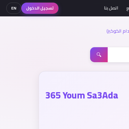
ع
اتصل بنا
تسجيل الدخول
EN
م الكوكيز)
🔍
365 Youm Sa3Ada