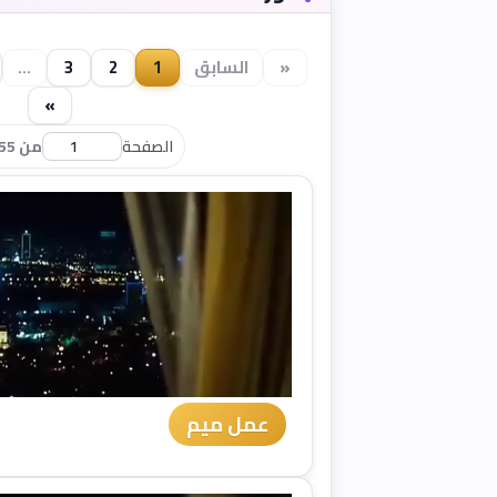
«
السابق
1
2
3
...
»
الصفحة
من 55
عمل ميم