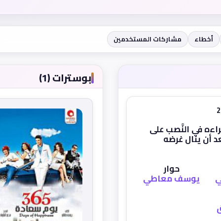
أخطاء
مشاركات المستخدمين
بوسترات (1)
ءه في النَّصب على
د أن ينال غرضه
حوار
ي
يوسف معاطي
ق