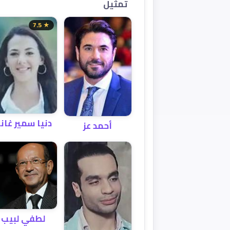
تمثيل
★ 7.5
دنيا سمير غان
أحمد عز
لطفي لبيب