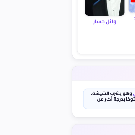
وائل جسار
وهو يشرب الشيشة،
حًا بدرجة أكبر من