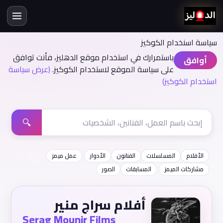
سياسة اسنخدام الكوكيز
باستمرارك في استخدام موقع الدهليز، فأنت توافق
أوافق
على سياسة الموقع لاستخدام الكوكيز.
(عرض سياسة
استخدام الكوكيز)
🔍
الأفلام
المسلسلات
الفنانون
الأدوار
عمل ميمز
مشاركات الميمز
المسابقات
الصور
أفلام سراج منير
Serag Mounir Films