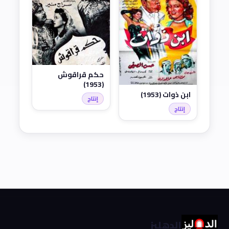
حكم قراقوش
(1953)
ابن ذوات (1953)
إنتاج
إنتاج
الدهليز