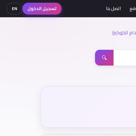
قع
اتصل بنا
تسجيل الدخول
EN
م الكوكيز)
🔍