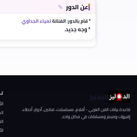
عن الدور
* قام بالدور: الفنانة
لمياء الجداوي
* وجه جديد.
تص
الدهليز
ال
قاعدة بيانات الفن العربي - أفلام، مسلسلات، فنانين، أدوار، أخطاء،
ال
إفيهات وميمز ومسابقات في مكان واحد.
الف
الأ