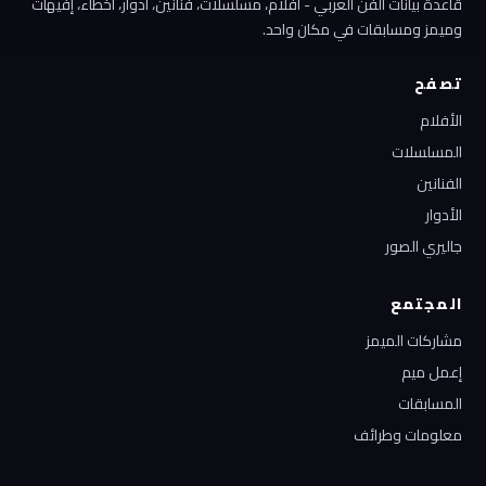
قاعدة بيانات الفن العربي - أفلام، مسلسلات، فنانين، أدوار، أخطاء، إفيهات
وميمز ومسابقات في مكان واحد.
تصفح
الأفلام
المسلسلات
الفنانين
الأدوار
جاليري الصور
المجتمع
مشاركات الميمز
إعمل ميم
المسابقات
معلومات وطرائف