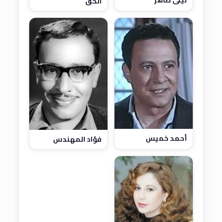
الحق
أحمد خميس
فؤاد المهندس