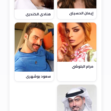
إيمان الحسيني
هنادي الكندري
مرام البلوشي
سعود بوشهري