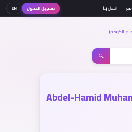
قع
اتصل بنا
تسجيل الدخول
EN
م الكوكيز)
🔍
Abdel-Hamid Muh