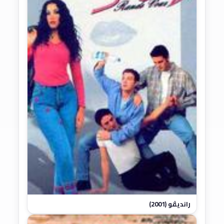
رانديڤو (2001)