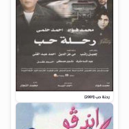
رحلة حب (2001)