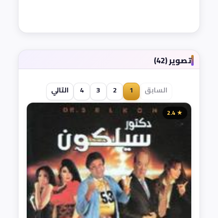
تصوير (42)
السابق
1
2
3
4
التالي
★ 2.4