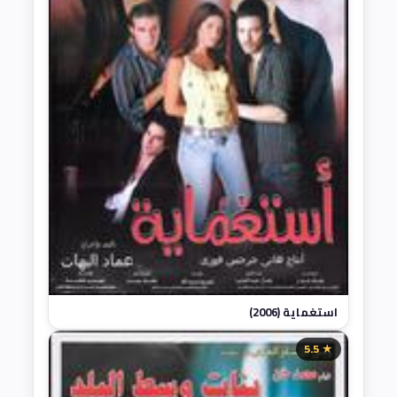
استغماية (2006)
★ 5.5