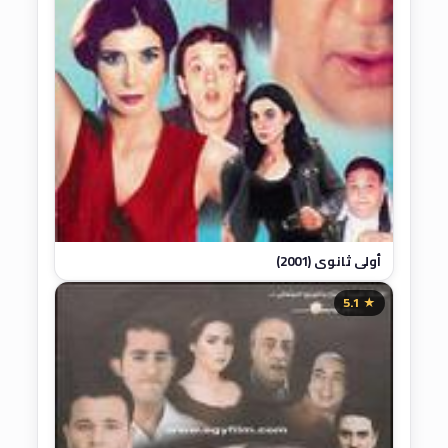
أولى ثانوي (2001)
★ 5.1