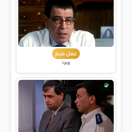
عمل ميم
ويچا