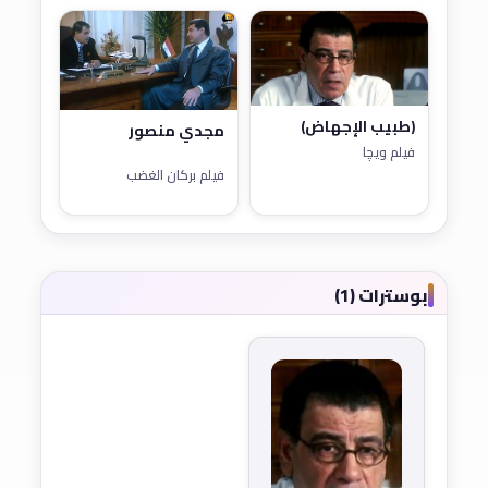
(طبيب الإجهاض)
مجدي منصور
فيلم ويچا
فيلم بركان الغضب
بوسترات (1)