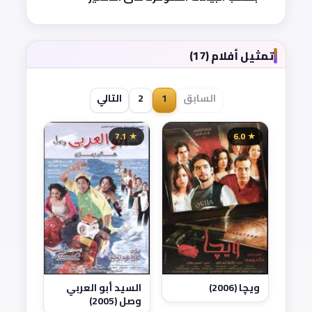
تمثيل أفلام (17)
السابق
1
2
التالي
★ 7.1
★ 6.0
ويچا (2006)
السيد أبو العربي
وصل (2005)