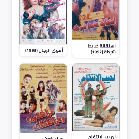
استقالة ضابط
أقوى الرجال (1993)
شرطة (1997)
لهيب الانتقام
مراهقون