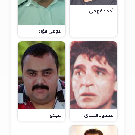
أحمد فهمي
بيومي فؤاد
شيكو
محمود الجندي