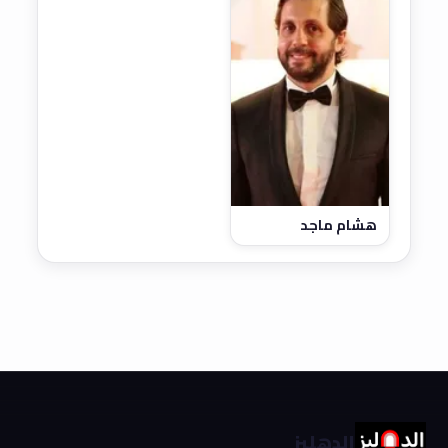
هشام ماجد
الدهليز