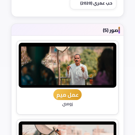
حب عمري (2020)
صور (5)
عمل ميم
زومبي