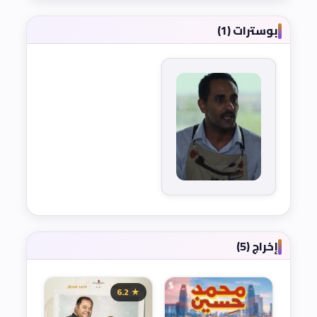
بوسترات (1)
إخراج (5)
★ 6.2