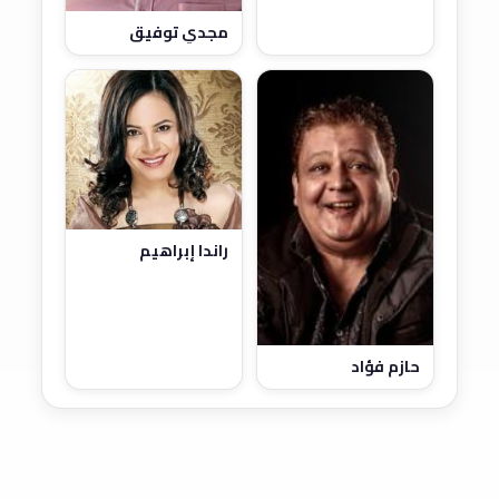
مجدي توفيق
راندا إبراهيم
حازم فؤاد