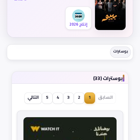
إنتاج 2026
بوسترات
بوسترات (33)
السابق
1
2
3
4
5
التالي