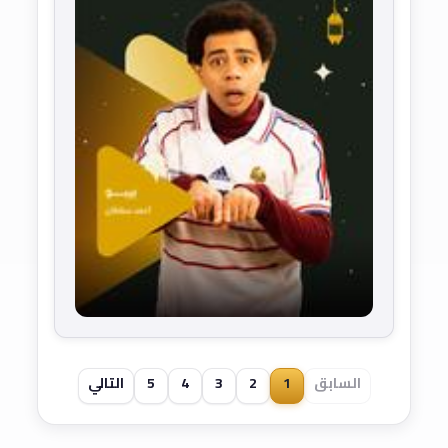
السابق
1
2
3
4
5
التالي