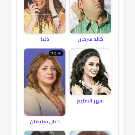
خالد سرحان
دنيا
★ 7.0
سهر الصايغ
حنان سليمان