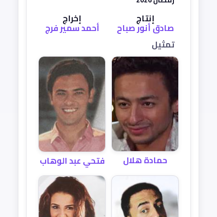
إنتاج
إخراج
صادق أنور صباح
أحمد سمير فرج
تمثيل
حمادة هلال
فتحي عبد الوهاب