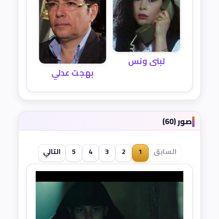
لبنى ونس
بهجت عدلي
صور (60)
السابق
1
2
3
4
5
التالي