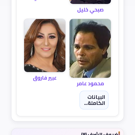
صبحي خليل
عبير فاروق
محمود عامر
البيانات
الكاملة...
ضيوف الشرف (8)