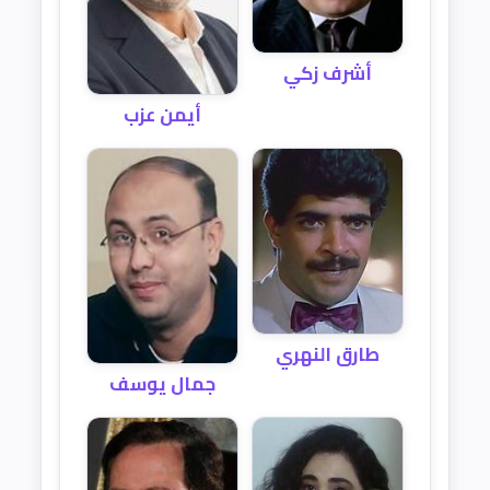
أشرف زكي
أيمن عزب
طارق النهري
جمال يوسف