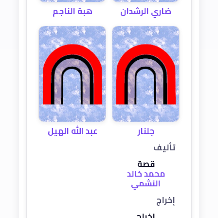
ضاري الرشدان
هبة الناجم
جلنار
عبد الله الهيل
تأليف
قصة
محمد خالد
النشمي
إخراج
إخراج