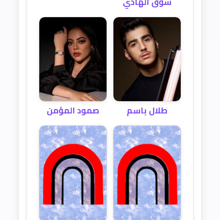
شوق الهادي
صمود المؤمن
طلال باسم