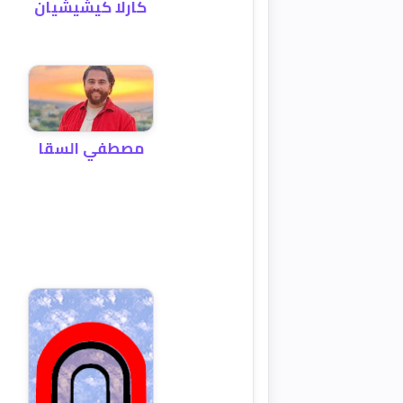
كارلا كيشيشيان
مصطفي السقا