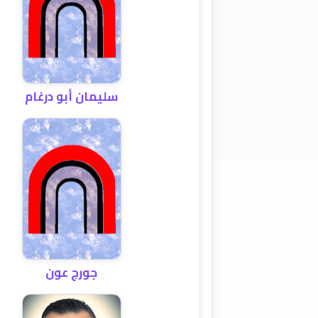
سليمان أبو درغام
جورج عون