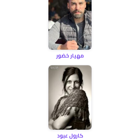
مهيار خضور
كارول عبود