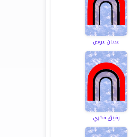
عدنان عوض
رفيق فخري