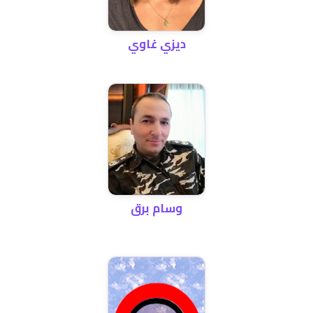
ديزي غاوي
وسام برق