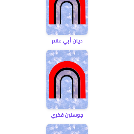
ديان أبي علام
جوسلين فخري