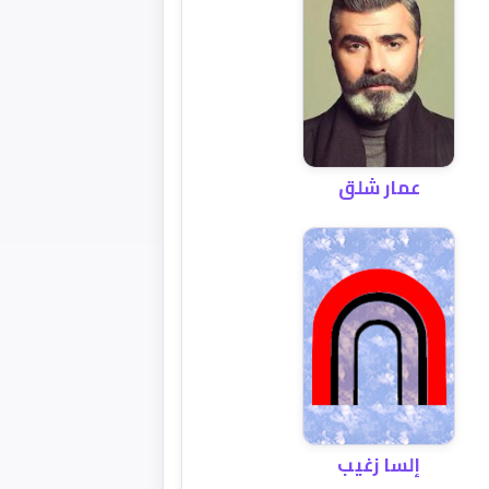
عمار شلق
إلسا زغيب