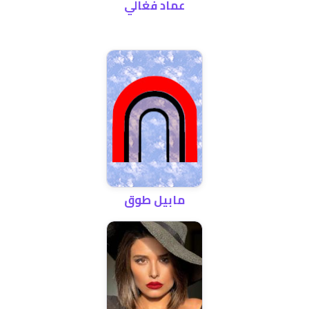
عماد فغالي
مابيل طوق