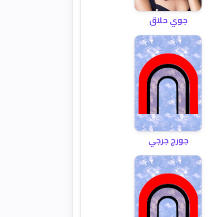
جوي حلاق
جورج جرجي