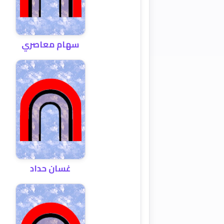
سهام معاصري
غسان حداد