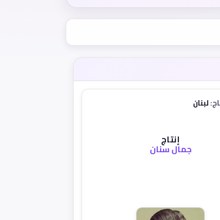
اج:
لبنان
إنتاج
جمال سنان