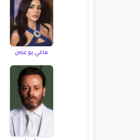
ماغي بو غصن