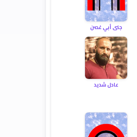
جنى أبي غصن
عادل شديد