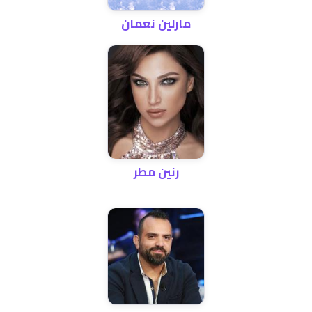
مارلين نعمان
رنين مطر