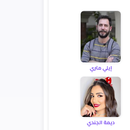
إيلي متري
ديمة الجندي