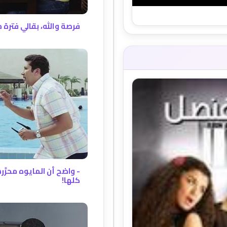
فرصة والله، بقالي فتر
- واضح أن المايوه محرَّرها
كلها!