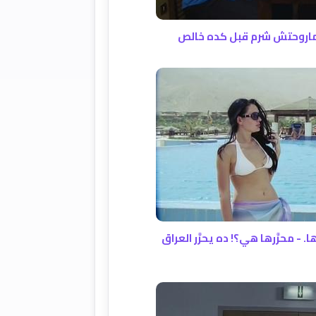
ة ماروحتش شرم قبل كده خالص
. - محرَّرها هي؟! ده يحرَّر العراق