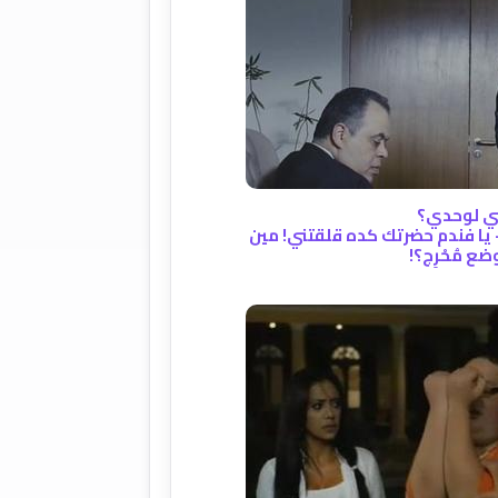
لني لوحدي؟
 - يا فندم حضرتك كده قلقتني! مين
ع مُحْرِج؟!