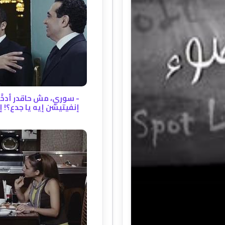
إنفيتيشن إيه يا جدع؟! 