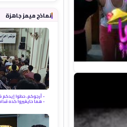
نماذج ميمز جاهزة
- أرجوكم، حطوا إيدكم في
- هما حايغيروا كده قدام