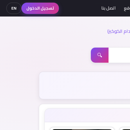
قع
اتصل بنا
تسجيل الدخول
EN
م الكوكيز)
🔍