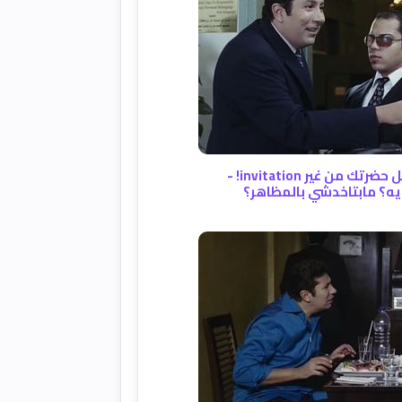
- سوري، مش حاقدر أدخَّل حضرتك من غير invitation! -
إيه؟ مابتاخدشي بالمظاهر؟