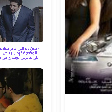
- مين ده اللي عايز يقاب
- الوضع مُحْرِج يا رياض.
اللي عايزني لوحدي في وض
..