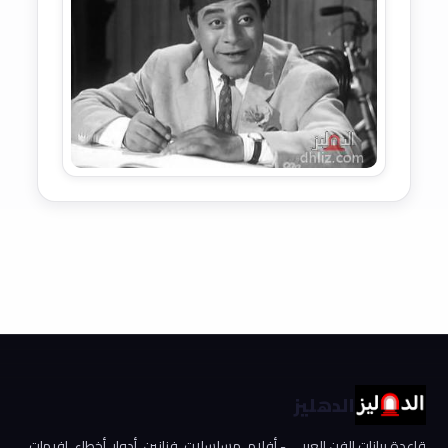
الدهليز
قاعدة بيانات الفن العربي - أفلام، مسلسلات، فنانين، أدوار، أخطاء، إفيهات