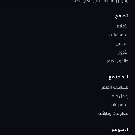
وميمز ومسابقات في مكان واحد.
تصفح
الأفلام
المسلسلات
الفنانين
الأدوار
جاليري الصور
المجتمع
مشاركات الميمز
إعمل ميم
المسابقات
معلومات وطرائف
الموقع