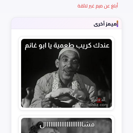
أبلغ عن ميم غير لائقة
ميمز أخرى