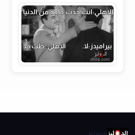
الدهليز