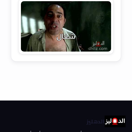
الدهليز