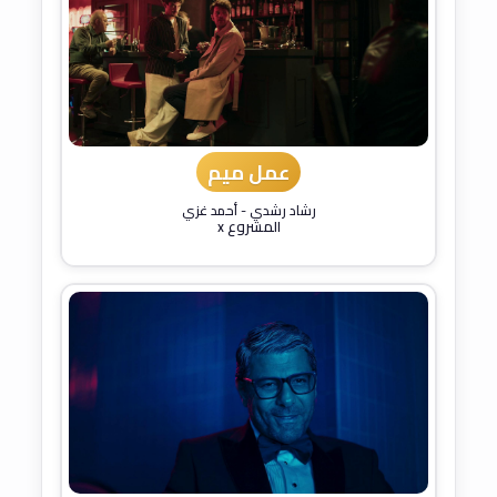
عمل ميم
رشاد رشدي
-
أحمد غزي
المشروع x