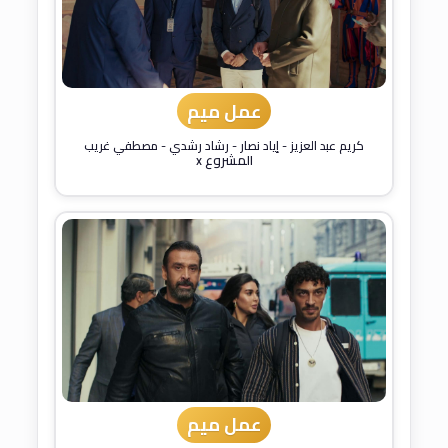
عمل ميم
كريم عبد العزيز
-
إياد نصار
-
رشاد رشدي
-
مصطفي غريب
المشروع x
عمل ميم