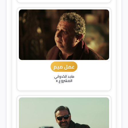
عمل ميم
ماجد الكدواني
المشروع x