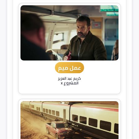
عمل ميم
كريم عبد العزيز
المشروع x