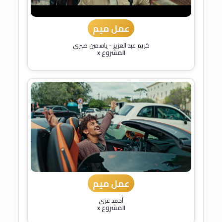
عمل ميم
كريم عبد العزيز
-
ياسمين صبري
المشروع x
عمل ميم
أحمد غزي
المشروع x