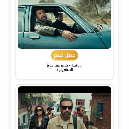
عمل ميم
إياد نصار
-
كريم عبد العزيز
المشروع x