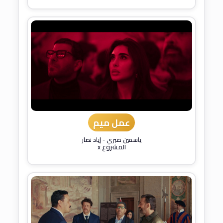
عمل ميم
ياسمين صبري
-
إياد نصار
المشروع x