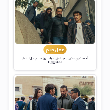
عمل ميم
أحمد غزي
-
كريم عبد العزيز
-
ياسمين صبري
-
إياد نصار
المشروع x