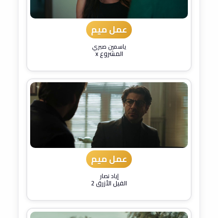
عمل ميم
ياسمين صبري
المشروع x
عمل ميم
إياد نصار
الفيل الأزرق 2