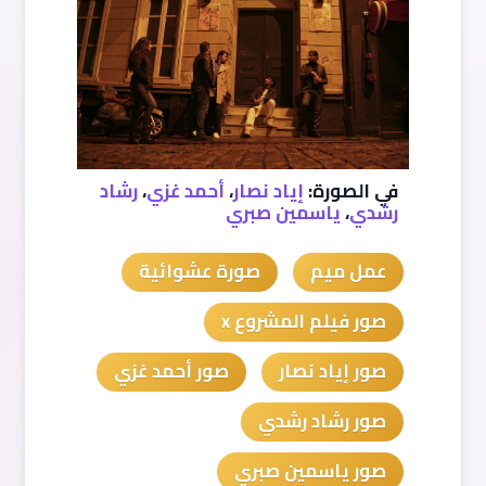
في الصورة:
إياد نصار
،
أحمد غزي
،
رشاد
رشدي
،
ياسمين صبري
عمل ميم
صورة عشوائية
صور فيلم المشروع x
صور إياد نصار
صور أحمد غزي
صور رشاد رشدي
صور ياسمين صبري