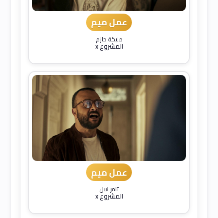
عمل ميم
مليكة حازم
المشروع x
عمل ميم
تامر نبيل
المشروع x