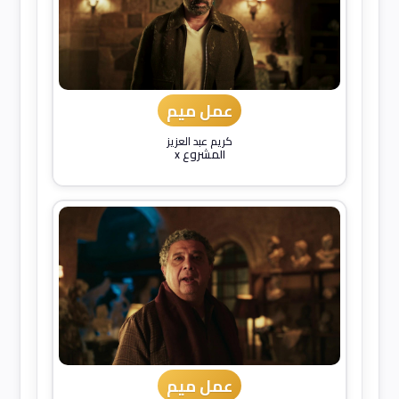
عمل ميم
كريم عبد العزيز
المشروع x
عمل ميم