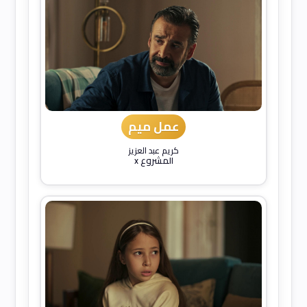
عمل ميم
كريم عبد العزيز
المشروع x