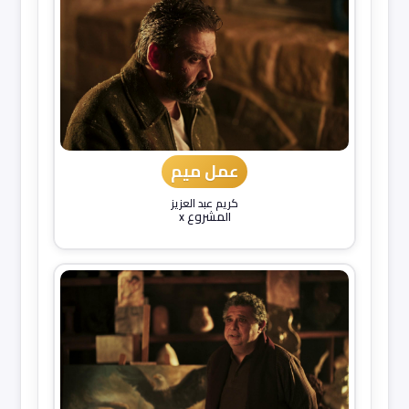
عمل ميم
كريم عبد العزيز
المشروع x