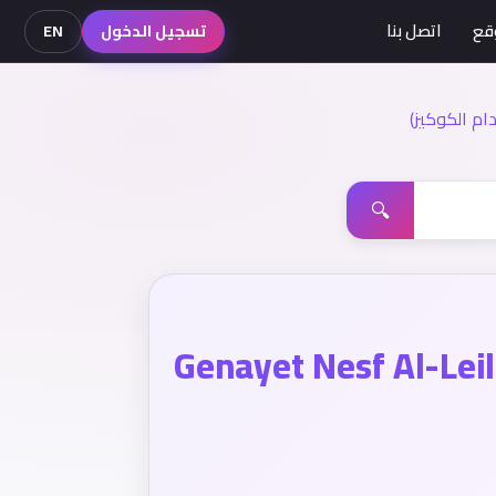
قع
اتصل بنا
تسجيل الدخول
EN
م الكوكيز)
🔍
Genayet Nesf Al-Leil