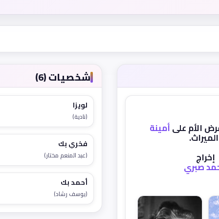
شخصيات (6)
لويزا
(نادية)
رض الأم على
أمينة
لميراث.
فخري بك
إخراج
(عبد المنعم مختار)
مد صبري
أحمد بك
(يوسف رشاد)