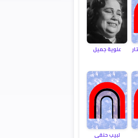
علوية جميل
ار
لبيب حنفي