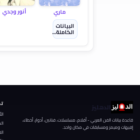
أنور وجدي
ماري
البيانات
الكاملة...
تص
الدهليز
ال
قاعدة بيانات الفن العربي - أفلام، مسلسلات، فنانين، أدوار، أخطاء،
ال
إفيهات وميمز ومسابقات في مكان واحد.
الف