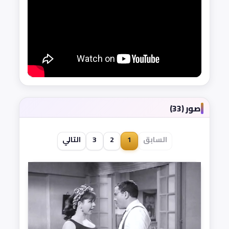
صور (33)
السابق
1
2
3
التالي