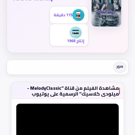
115 دقيقة
إنتاج 1968
صور
مشاهدة الفيلم من قناة "MelodyClassic -
ميلودى كلاسيك" الرسمية على يوتيوب