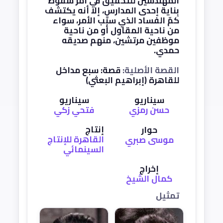
المهندسين للتحقيق في أمر سقوط
بِناية إحدى المدارس، إلا أنه يكتشف
كمّ الفساد الذي سبَّب الأمر، سواء
من ناحية المقاول أو من ناحية
موظفين مرتشين، منهم صديقه
حمدي.
القصة الأصلية:
قصة: سبع مداخل
للقاهرة (إبراهيم البعثي)
سيناريو
سيناريو
حسن رمزي
فتحي زكي
إنتاج
حوار
القاهرة للإنتاج
موسى صبري
السينمائي
إخراج
كمال الشيخ
تمثيل