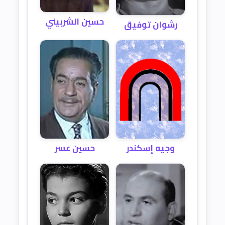
حسين الشربيني
رشوان توفيق
حسين عسر
وجيه إسكندر