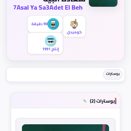
7Asal Ya Sa3Adet El Beh
90 دقيقة
كوميدي
إنتاج 1991
بوسترات
بوسترات (2)