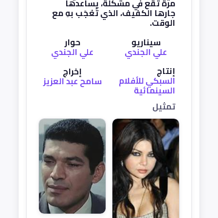
مرة تقع في مشكلة، يساعدها
جارها الكفيف، الذي تُعْجَب بهِ مع
الوقت.
سيناريو
حوار
علي الجندي
علي الجندي
إنتاج
إخراج
السبكي للأفلام
سامح عبد العزيز
السينمائية
تمثيل