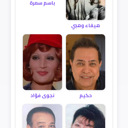
باسم سمرة
هيفاء وهبي
حكيم
نجوى فؤاد