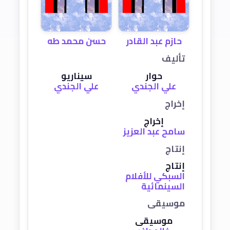
حازم عبد القادر
حسن محمد طه
تأليف
حوار
سيناريو
علي الجندي
علي الجندي
إخراج
إخراج
سامح عبد العزيز
إنتاج
إنتاج
السبكي للأفلام
السينمائية
موسيقى
موسيقى