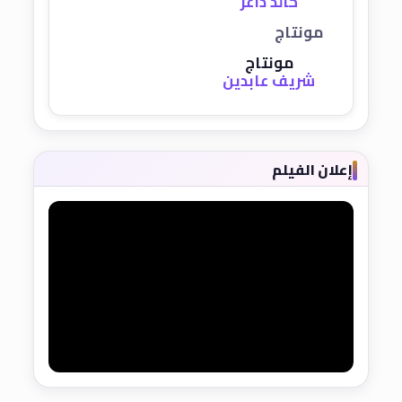
خالد داغر
مونتاج
مونتاج
شريف عابدين
إعلان الفيلم