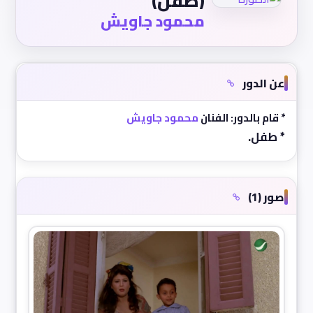
(طفل)
محمود جاويش
عن الدور
* قام بالدور: الفنان
محمود جاويش
* طفل.
صور (1)