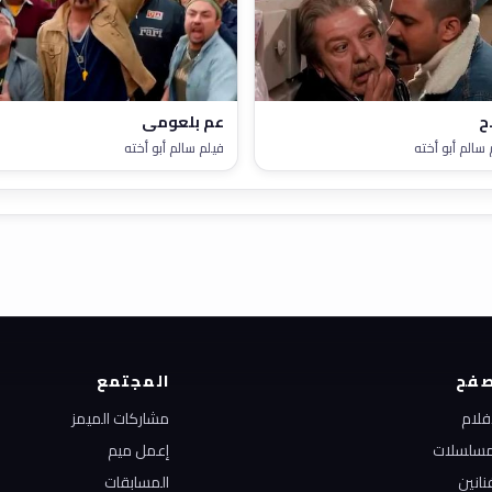
ح
عم بلعومي
 سالم أبو أخته
فيلم سالم أبو أخته
فح
المجتمع
أفلام
مشاركات الميمز
مسلسلات
إعمل ميم
نانين
المسابقات