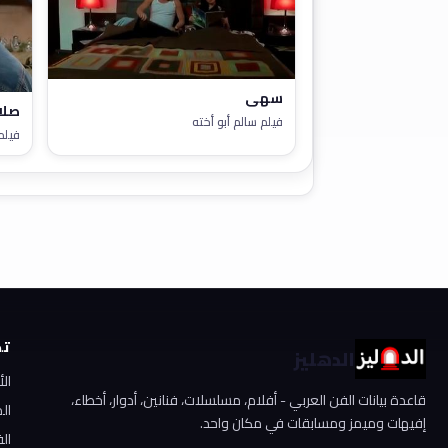
سهى
صلا
فيلم سالم أبو أخته
فيلم
تص
الدهليز
ال
قاعدة بيانات الفن العربي - أفلام، مسلسلات، فنانين، أدوار، أخطاء،
ال
إفيهات وميمز ومسابقات في مكان واحد.
الف