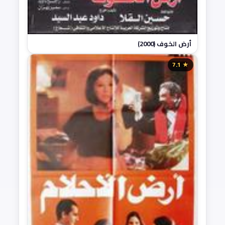
أرض الخوف (2000)
★ 7.1