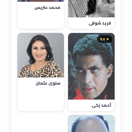
محمد عتريس
فريد شوقي
★ 9.0
سلوى عثمان
أحمد زكي