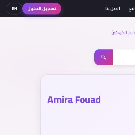
قع
اتصل بنا
تسجيل الدخول
EN
م الكوكيز)
🔍
Amira Fouad