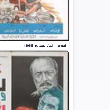
احترس!!! نحن المجانين (1981)