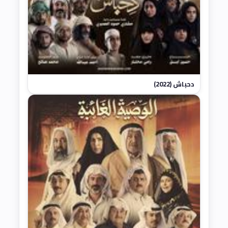
دحباش (2022)