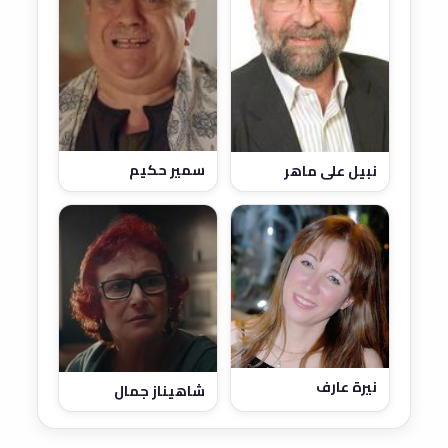
سمير حكيم
نبيل علي ماهر
نيرة عارف
شاهيناز جمال